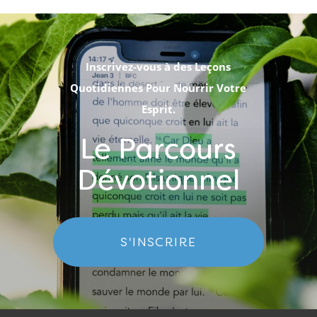
Inscrivez-vous à des Leçons
Quotidiennes Pour Nourrir Votre
Esprit.
Le Parcours
Dévotionnel
S'INSCRIRE