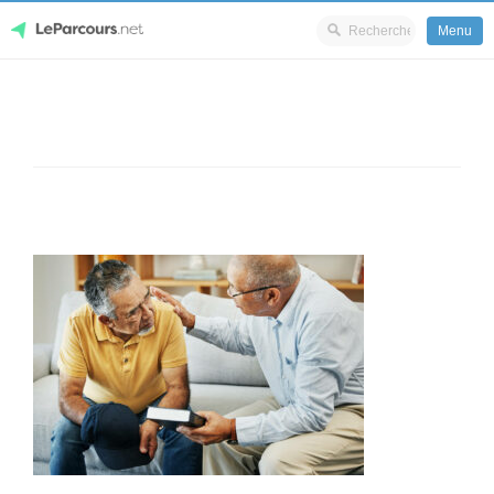
Menu
Skip
LeParcours.net
to
content