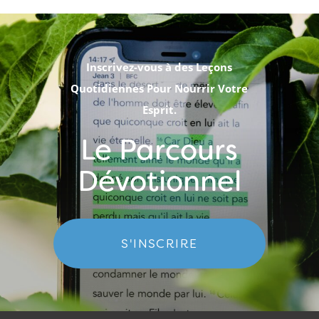
Inscrivez-vous à des Leçons
Quotidiennes Pour Nourrir Votre
Esprit.
Le Parcours
Dévotionnel
S'INSCRIRE