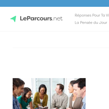
Réponses Pour Ta V
Skip
La Pensée du Jour
to
content
LeParcours.net