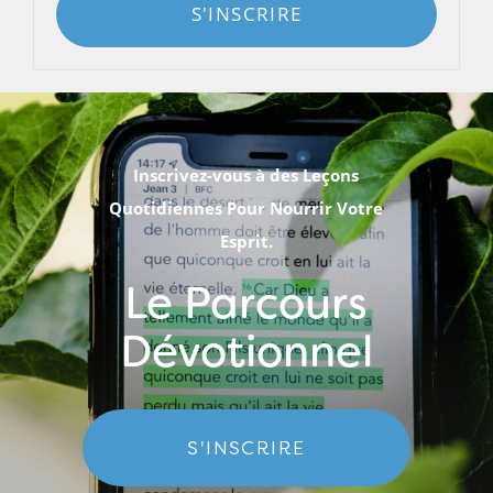
S'INSCRIRE
Inscrivez-vous à des Leçons
Quotidiennes Pour Nourrir Votre
Esprit.
Le Parcours
Dévotionnel
S'INSCRIRE