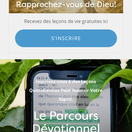
Rapprochez-vous de Dieu!
Recevez des leçons de vie gratuites ici
S'INSCRIRE
Inscrivez-vous à des Leçons
Quotidiennes Pour Nourrir Votre
Esprit.
Le Parcours
Dévotionnel