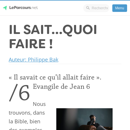
Menu
Skip
IL SAIT…QUOI
LeParcours.net
to
content
FAIRE !
Auteur: Philippe Bak
« Il savait ce qu’il allait faire ».
/6
Evangile de Jean 6
Nous
trouvons, dans
la Bible, bien
des exemples