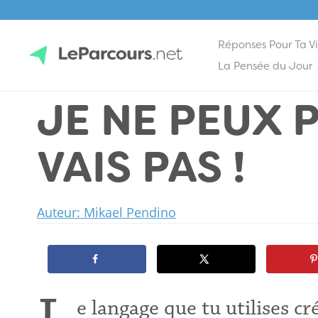
Réponses Pour Ta V
Skip
La Pensée du Jour
to
JE NE PEUX P
content
LeParcours.net
VAIS PAS !
Auteur: Mikael Pendino
e langage que tu utilises c