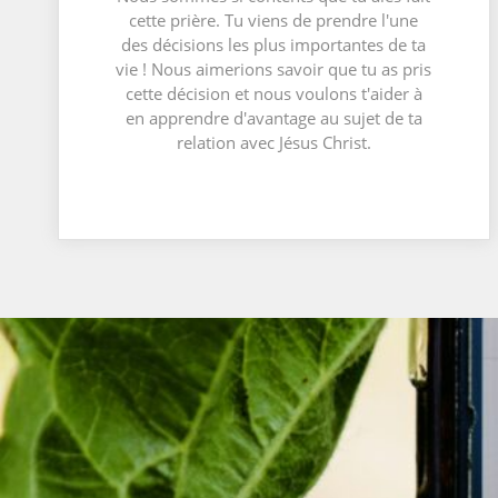
cette prière. Tu viens de prendre l'une
des décisions les plus importantes de ta
vie ! Nous aimerions savoir que tu as pris
cette décision et nous voulons t'aider à
en apprendre d'avantage au sujet de ta
relation avec Jésus Christ.