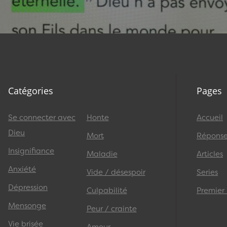
Catégories
Pages
Se connecter avec
Honte
Accueil
Dieu
Mort
Réponses
Insignifiance
Maladie
Articles
Anxiété
Vide / désespoir
Series
Dépression
Culpabilité
Premier
Mensonge
Peur / crainte
Vie brisée
Amour