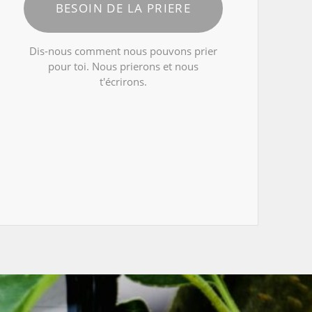
BESOIN DE LA PRIERE
Dis-nous comment nous pouvons prier
pour toi. Nous prierons et nous
t'écrirons.