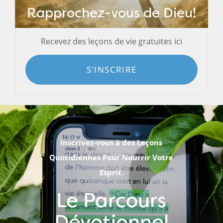
Rapprochez-vous de Dieu!
Recevez des leçons de vie gratuites ici
S'INSCRIRE
Inscrivez-vous à des Leçons
Quotidiennes Pour Nourrir Votre
Esprit.
Le Parcours
Dévotionnel