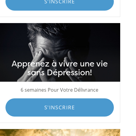
S'INSCRIRE
Apprenez à vivre une vie
sans Dépression!
6 semaines Pour Votre Délivrance
S'INSCRIRE