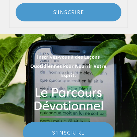
S'INSCRIRE
Inscrivez-vous à des Leçons
Quotidiennes Pour Nourrir Votre
Esprit.
Le Parcours
Dévotionnel
S'INSCRIRE