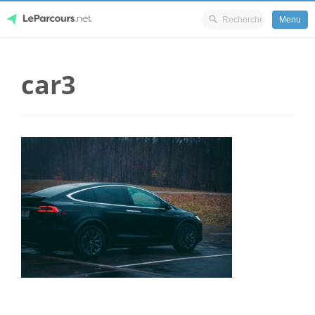
Menu
Skip
LeParcours.net
to
car3
content