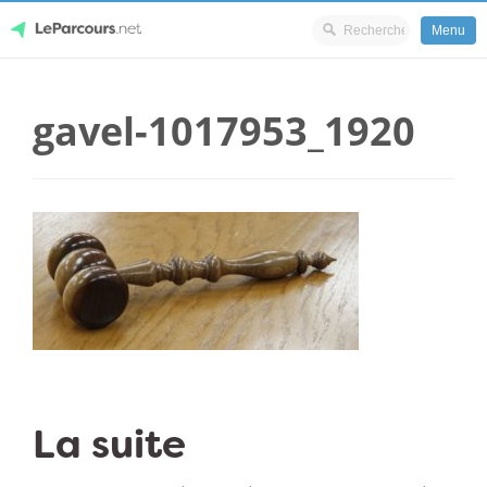
Menu
Skip
LeParcours.net
to
gavel-1017953_1920
content
La suite