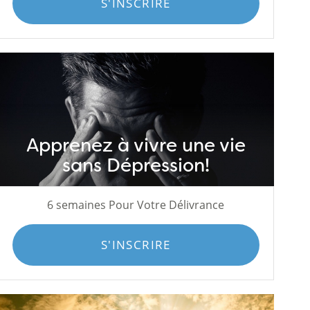
S'INSCRIRE
Apprenez à vivre une vie
sans Dépression!
6 semaines Pour Votre Délivrance
S'INSCRIRE