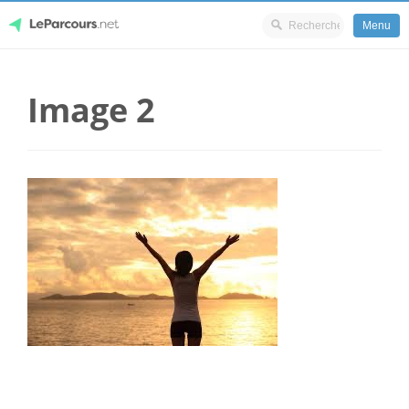
Menu
Skip
LeParcours.net
to
Image 2
content