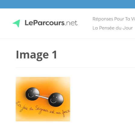
Réponses Pour Ta V
Skip
La Pensée du Jour
to
content
LeParcours.net
Image 1