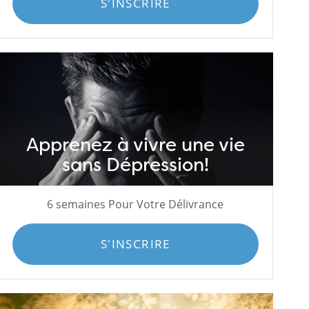
S'INSCRIRE
Apprenez à vivre une vie
sans Dépression!
6 semaines Pour Votre Délivrance
S'INSCRIRE