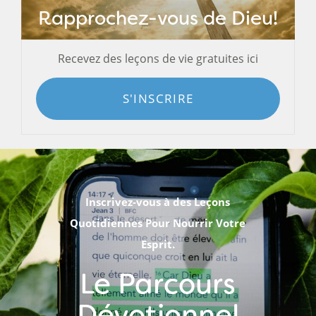
Rapprochez-vous de Dieu!
Recevez des leçons de vie gratuites ici
S'INSCRIRE
Inscrivez-vous à des Leçons
Quotidiennes Pour Nourrir Votre
Esprit.
Le Parcours
Dévotionnel