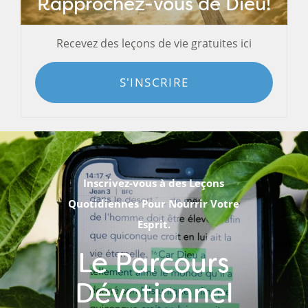
Rapprochez-vous de Dieu!
Recevez des leçons de vie gratuites ici
S'INSCRIRE
Inscrivez-vous à des Leçons
Quotidiennes Pour Nourrir Votre
Esprit.
Le Parcours
Dévotionnel