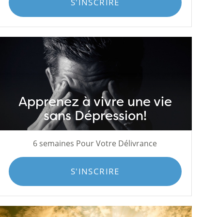
S'INSCRIRE
Apprenez à vivre une vie
sans Dépression!
6 semaines Pour Votre Délivrance
S'INSCRIRE