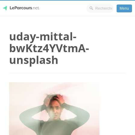
Menu
Skip
LeParcours.net
to
uday-mittal-
content
bwKtz4YVtmA-
unsplash