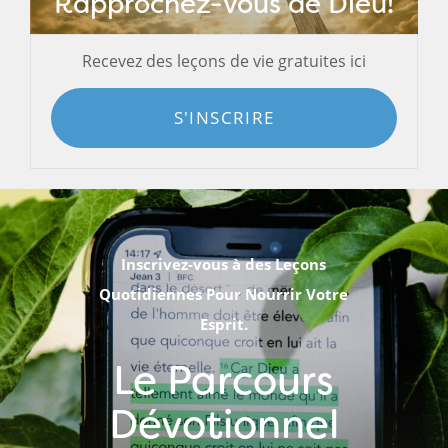
Rapprochez-vous de Dieu!
Recevez des leçons de vie gratuites ici
S'INSCRIRE
Inscrivez-vous à des Leçons
Quotidiennes Pour Nourrir Votre
Esprit.
Le Parcours
Dévotionnel