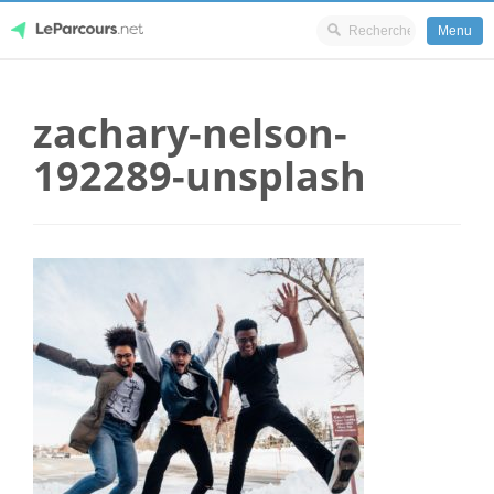
Menu
Skip
LeParcours.net
to
zachary-nelson-
content
192289-unsplash