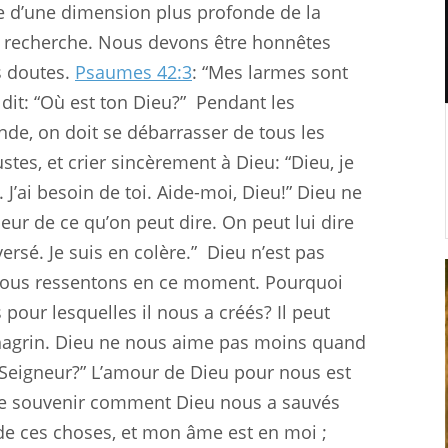
te d’une dimension plus profonde de la
 la recherche. Nous devons être honnêtes
s doutes.
Psaumes 42:3
: “Mes larmes sont
dit: “Où est ton Dieu?”
Pendant les
de, on doit se débarrasser de tous les
stes, et crier sincèrement à Dieu: “Dieu, je
 J’ai besoin de toi. Aide-moi, Dieu!” Dieu ne
peur de ce qu’on peut dire. On peut lui dire
ersé. Je suis en colère.”
Dieu n’est pas
e nous ressentons en ce moment. Pourquoi
pour lesquelles il nous a créés? Il peut
 chagrin. Dieu ne nous aime pas moins quand
, Seigneur?” L’amour de Dieu pour nous est
se souvenir comment Dieu nous a sauvés
 de ces choses, et mon âme est en moi ;