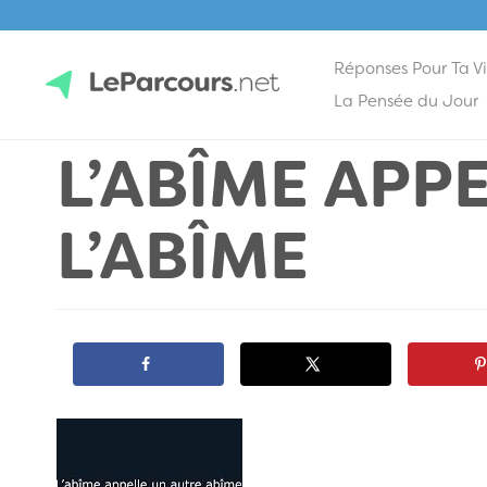
Réponses Pour Ta V
Skip
La Pensée du Jour
to
L’ABÎME APP
content
LeParcours.net
L’ABÎME