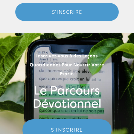
S'INSCRIRE
Inscrivez-vous à des Leçons
Quotidiennes Pour Nourrir Votre
Esprit.
Le Parcours
Dévotionnel
S'INSCRIRE