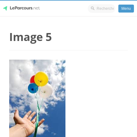
Menu
Skip
LeParcours.net
to
Image 5
content