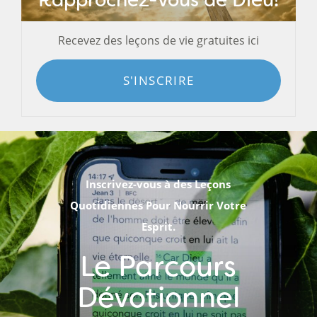
Recevez des leçons de vie gratuites ici
S'INSCRIRE
Inscrivez-vous à des Leçons
Quotidiennes Pour Nourrir Votre
Esprit.
Le Parcours
Dévotionnel