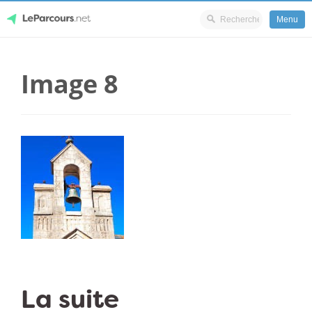
Menu
Skip
LeParcours.net
to
Image 8
content
La suite