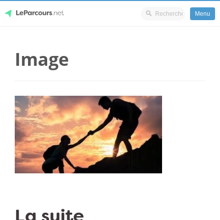
Menu
Skip
LeParcours.net
to
Image
content
La suite