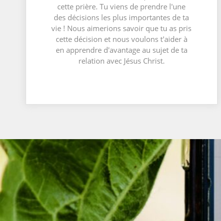
cette prière. Tu viens de prendre l'une
des décisions les plus importantes de ta
vie ! Nous aimerions savoir que tu as pris
cette décision et nous voulons t'aider à
en apprendre d'avantage au sujet de ta
relation avec Jésus Christ.