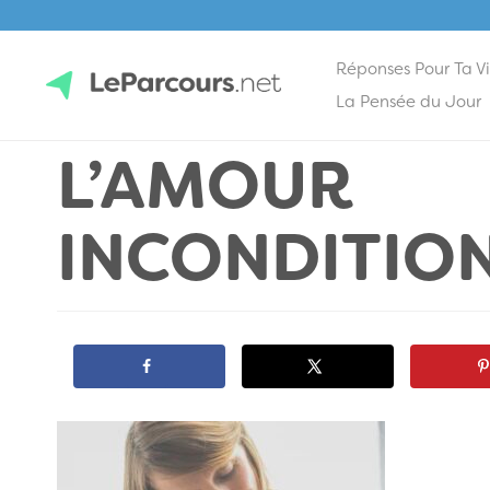
Réponses Pour Ta V
Skip
La Pensée du Jour
to
L’AMOUR
content
LeParcours.net
INCONDITIO