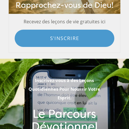
Rapprochez-vous de Dieu!
Recevez des leçons de vie gratuites ici
S'INSCRIRE
Inscrivez-vous à des Leçons
Quotidiennes Pour Nourrir Votre
Esprit.
Le Parcours
Dévotionnel