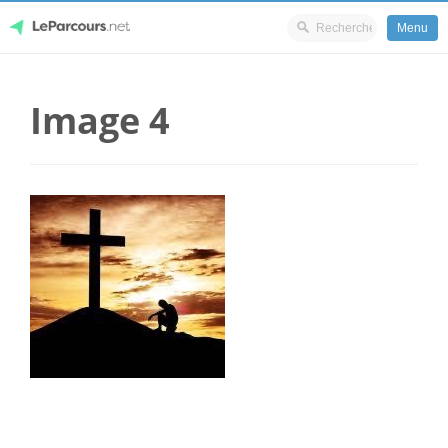
Menu
Skip
LeParcours.net
to
Image 4
content