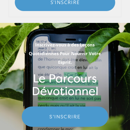
S'INSCRIRE
Inscrivez-vous à des Leçons
Quotidiennes Pour Nourrir Votre
Esprit.
Le Parcours
Dévotionnel
S'INSCRIRE