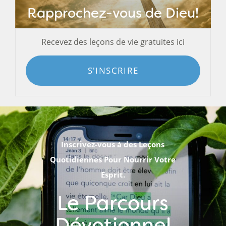
Rapprochez-vous de Dieu!
Recevez des leçons de vie gratuites ici
S'INSCRIRE
Inscrivez-vous à des Leçons
Quotidiennes Pour Nourrir Votre
Esprit.
Le Parcours
Dévotionnel