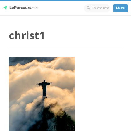
Menu
Skip
LeParcours.net
to
christ1
content