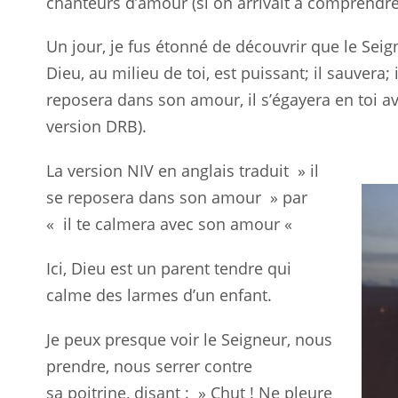
chanteurs d’amour (si on arrivait à comprendre
Un jour, je fus étonné de découvrir que le Seig
Dieu, au milieu de toi, est puissant; il sauvera; i
reposera dans son amour, il s’égayera
en
toi a
version DRB).
La version NIV en anglais traduit » il
se reposera dans son amour » par
«
il
te calmera avec son amour «
Ici, Dieu est un parent tendre qui
calme des larmes d’un enfant.
Je peux presque voir le Seigneur, nous
prendre, nous serrer contre
sa
poitrine
, disant : » Chut ! Ne pleure