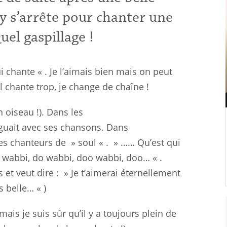
y
s’arrête
pour chanter une
el gaspillage !
chante « . Je l’aimais bien
mais
on peut
il chante
trop
, je change de chaîne !
 oiseau !). Dans les
guait avec ses chansons. Dans
es chanteurs de » soul « . » ……
Qu’est qui
wabbi
, do
wabbi
,
doo
wabbi
,
doo
… « .
 et veut
dire
: » Je t’aimerai éternellement
 belle… « )
ais je suis sûr qu’il y a
toujours
plein de