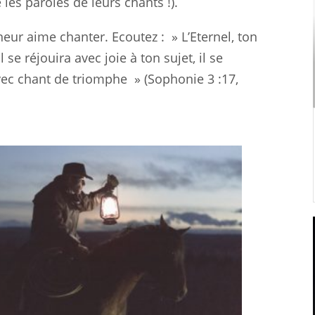
 les
paroles
de leurs chants !).
neur aime chanter. Ecoutez :
» L’Eternel, ton
l se
réjouira
avec joie à ton sujet, il se
vec chant de triomphe » (Sophonie 3 :17
,