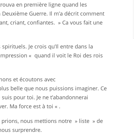
trouva en première ligne
quand
les
a Deuxième Guerre. Il m’a décrit comment
nt, criant,
confiantes
. » Ca vous fait une
irituels. Je crois qu’Il
entre
dans la
’impression «
quand
il voit le Roi des rois
lmons et écoutons avec
plus belle que nous puissions
imaginer
. Ce
e suis pour
toi
. Je ne t’abandonnerai
ver
. Ma force est à toi « .
s prions, nous mettions
notre
» liste » de
 nous
surprendre
.