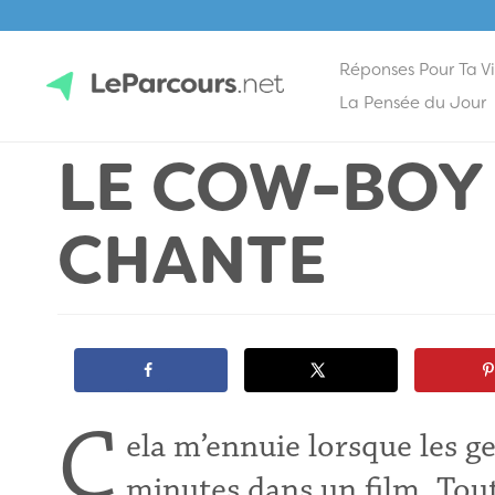
Réponses Pour Ta V
Skip
La Pensée du Jour
to
LE COW-BOY
content
LeParcours.net
CHANTE
C
ela m’ennuie lorsque les g
minutes dans un
film
. Tou