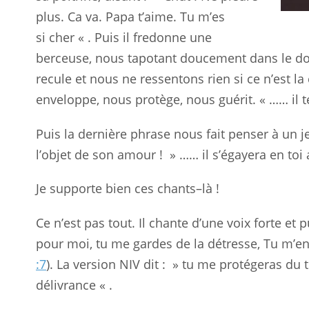
plus. Ca va. Papa t’aime. Tu m’es
si
cher
« . Puis il fredonne une
berceuse, nous tapotant doucement dans le do
recule et nous ne ressentons rien si ce
n’est
la 
enveloppe, nous
protège
, nous guérit. « …… i
Puis la dernière phrase nous fait penser à un 
l’objet de son amour ! » …… il s’égayera en toi
Je supporte bien ces chants–là !
Ce n’est pas tout. Il chante d’une voix forte et 
pour moi, tu me gardes de la détresse, Tu m’e
:7
). La version NIV dit : » tu me
protégeras
du t
délivrance « .