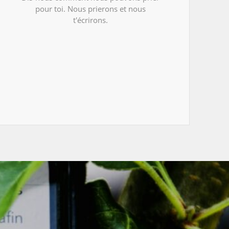
pour toi. Nous prierons et nous
t'écrirons.