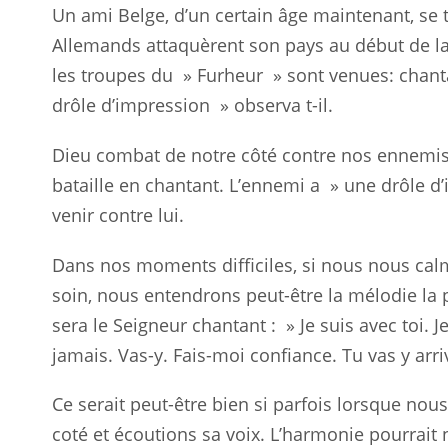
Un ami Belge, d’un certain âge maintenant, se 
Allemands attaquèrent son pays au début de l
les troupes du »
Furheur
» sont venues: chanta
drôle d’impression » observa t-il.
Dieu combat de notre côté contre nos ennemis sp
bataille en chantant. L’ennemi a » une drôle d
venir contre lui.
Dans nos moments difficiles, si nous nous ca
soin,
nous
entendrons peut-être la mélodie la 
sera le Seigneur chantant : » Je suis avec toi. J
jamais.
Vas-y
. Fais-moi confiance. Tu vas y
arri
Ce serait peut-être bien si parfois lorsque nou
coté et écoutions sa voix. L’harmonie pourrait