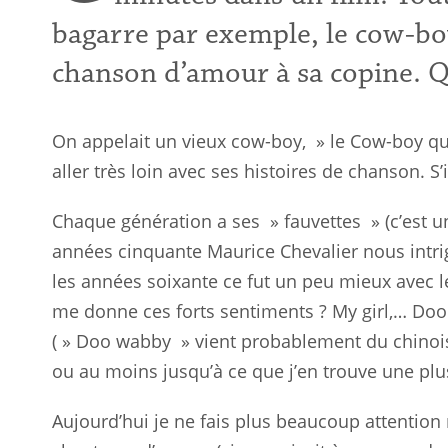
bagarre par exemple, le cow-bo
chanson d’amour à sa copine. Qu
On appelait un vieux cow-boy, » le Cow-boy qui 
aller très loin avec ses histoires de chanson. S’
Chaque génération a ses » fauvettes » (c’est un
années
cinquante
Maurice Chevalier nous intri
les
années
soixante ce fut un peu mieux avec l
me donne ces forts sentiments ?
My
girl,…
Doo
( »
Doo
wabby
» vient probablement du chinois
ou au moins jusqu’à ce que j’en trouve
une
plus
Aujourd’hui je ne fais plus beaucoup attention m