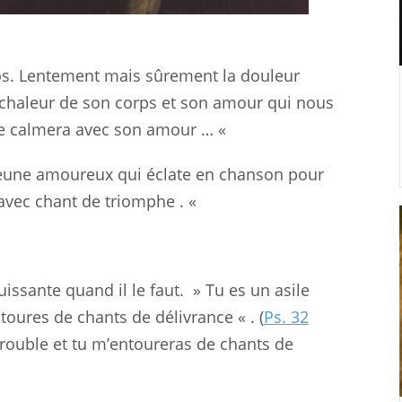
s.
Lentement mais sûrement la douleur
chaleur de son corps et son amour qui nous
l te calmera avec son amour … «
jeune amoureux qui éclate en
chanson
pour
 avec chant
de
triomphe . «
puissante quand il le
faut
. » Tu es un asile
ntoures
de
chants de délivrance « . (
Ps. 32
rouble et tu m’entoureras de chants de