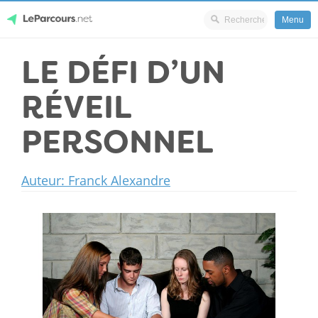
Menu
Skip
LE DÉFI D’UN
LeParcours.net
to
content
RÉVEIL
PERSONNEL
Auteur: Franck Alexandre