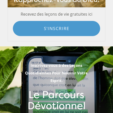
Recevez des leçons de vie gratuites ici
S'INSCRIRE
Inscrivez-vous à des Leçons
Quotidiennes Pour Nourrir Votre
Esprit.
Le Parcours
Dévotionnel