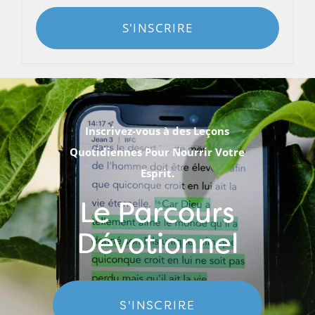
S'INSCRIRE
Inscrivez-vous à des Leçons
Quotidiennes Pour Nourrir Votre
Esprit.
Le Parcours
Dévotionnel
S'INSCRIRE