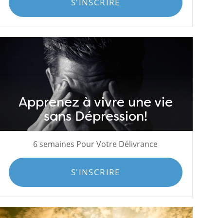
S'INSCRIRE
Apprenez à vivre une vie
sans Dépression!
6 semaines Pour Votre Délivrance
S'INSCRIRE