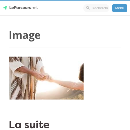
Menu
Skip
LeParcours.net
to
Image
content
La suite