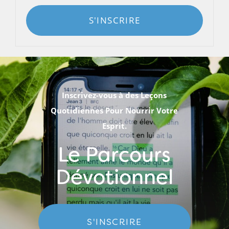
S'INSCRIRE
Inscrivez-vous à des Leçons
Quotidiennes Pour Nourrir Votre
Esprit.
Le Parcours
Dévotionnel
S'INSCRIRE