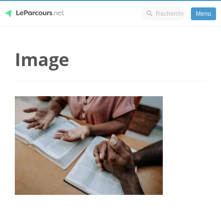
Menu
Skip
LeParcours.net
to
Image
content