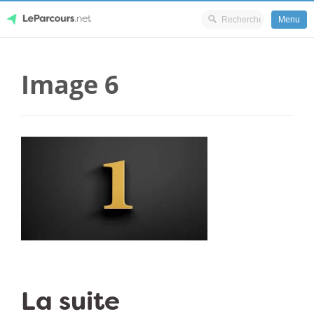
Menu
Skip
LeParcours.net
to
Image 6
content
La suite