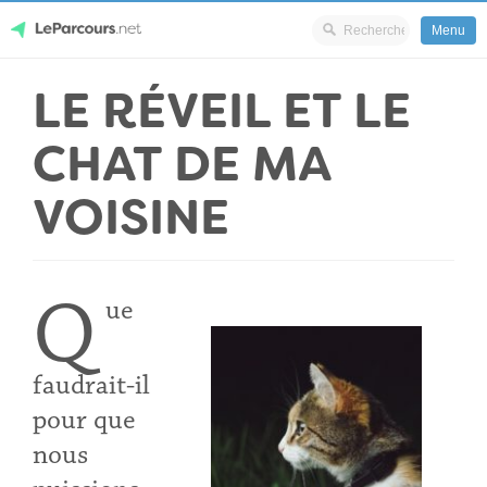
Menu
Skip
LE RÉVEIL ET LE
LeParcours.net
to
content
CHAT DE MA
VOISINE
Q
ue
faudrait-il
pour que
nous