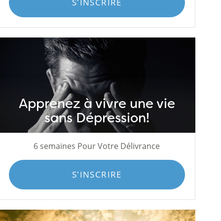
S'INSCRIRE
Apprenez à vivre une vie
sans Dépression!
6 semaines Pour Votre Délivrance
S'INSCRIRE