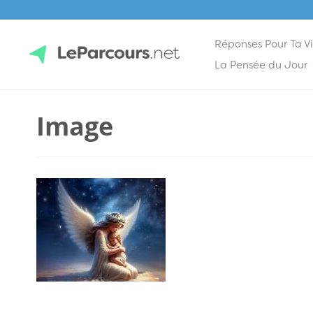
Réponses Pour Ta V
Skip
La Pensée du Jour
to
content
LeParcours.net
Image