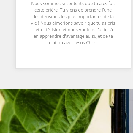
Nous sommes si contents que tu aies fait
cette prière. Tu viens de prendre l'une
des décisions les plus importantes de ta
vie ! Nous aimerions savoir que tu as pris
cette décision et nous voulons t'aider à
en apprendre d'avantage au sujet de ta
relation avec Jésus Christ.