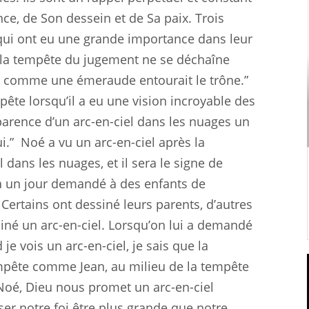
ce, de Son dessein et de Sa paix. Trois
qui ont eu une grande importance dans leur
ue la tempête du jugement ne se déchaîne
lait comme une émeraude entourait le trône.”
pête lorsqu’il a eu une vision incroyable des
arence d’un arc-en-ciel dans les nuages un
i.”
Noé a vu un arc-en-ciel après la
l dans les nuages, et il sera le signe de
t a un jour demandé à des enfants de
. Certains ont dessiné leurs parents, d’autres
né un arc-en-ciel. Lorsqu’on lui a demandé
e vois un arc-en-ciel, je sais que la
empête comme Jean, au milieu de la tempête
oé, Dieu nous promet un arc-en-ciel
sser notre foi être plus grande que notre