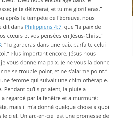
 Dieu.
Dieu nous encourage dans le
se; je te délivrerai, et tu me glorifieras.”
ou après la tempête de l’épreuve, nous
e dit dans
Philippiens 4:7
, que “la paix de
vos cœurs et vos pensées en Jésus-Christ.”
3
: “Tu garderas dans une paix parfaite celui
 toi.” Plus important encore, Jésus nous
ix, je vous donne ma paix. Je ne vous la donne
e se trouble point, et ne s’alarme point.”
e à une femme qui suivait une chimiothérapie.
 Pendant qu’ils priaient, la pluie a
 a regardé par la fenêtre et a murmuré:
pête, mais il m’a donné quelque chose à quoi
s le ciel. Un arc-en-ciel est une promesse de