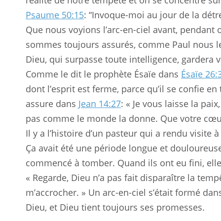
réalité de notre tempête et on se concentre sur
Psaume 50:15
: “Invoque-moi au jour de la détres
Que nous voyions l’arc-en-ciel avant, pendant 
sommes toujours assurés, comme Paul nous l
Dieu, qui surpasse toute intelligence, gardera 
Comme le dit le prophète Ésaïe dans
Ésaïe 26:
dont l’esprit est ferme, parce qu’il se confie en
assure dans
Jean 14:27
: « Je vous laisse la pa
pas comme le monde la donne. Que votre cœur n
Il y a l’histoire d’un pasteur qui a rendu visit
Ça avait été une période longue et douloureuse.
commencé à tomber. Quand ils ont eu fini, elle
« Regarde, Dieu n’a pas fait disparaître la tem
m’accrocher. » Un arc-en-ciel s’était formé dan
Dieu, et Dieu tient toujours ses promesses.