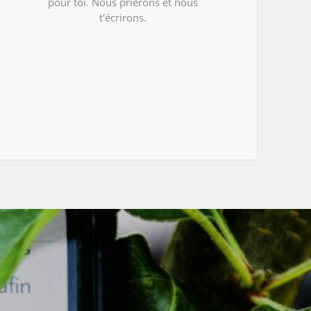
pour toi. Nous prierons et nous
t'écrirons.