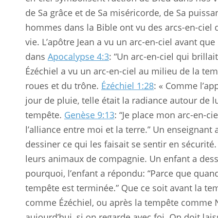
de Sa grâce et de Sa miséricorde, de Sa puissan
hommes dans la Bible ont vu des arcs-en-ciel 
vie. L’apôtre Jean a vu un arc-en-ciel avant q
dans
Apocalypse 4:3
: “Un arc-en-ciel qui bril
Ézéchiel a vu un arc-en-ciel au milieu de la tem
roues et du trône.
Ézéchiel 1:28
: « Comme l’app
jour de pluie, telle était la radiance autour de lu
tempête.
Genèse 9:13
: “Je place mon arc-en-cie
l’alliance entre moi et la terre.” Un enseignan
dessiner ce qui les faisait se sentir en sécurité
leurs animaux de compagnie. Un enfant a dessi
pourquoi, l’enfant a répondu: “Parce que quand j
tempête est terminée.” Que ce soit avant la t
comme Ézéchiel, ou après la tempête comme N
aujourd’hui, si on regarde avec foi. On doit lai