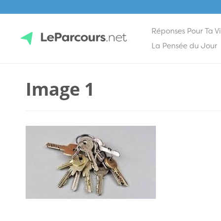
Réponses Pour Ta V
Skip
La Pensée du Jour
to
content
LeParcours.net
Image 1