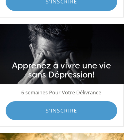
S'INSCRIRE
Apprenez à vivre une vie
sans Dépression!
6 semaines Pour Votre Délivrance
S'INSCRIRE