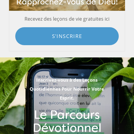
Rapprochez-vous de Dieu!
Recevez des leçons de vie gratuites ici
S'INSCRIRE
Inscrivez-vous à des Leçons
Quotidiennes Pour Nourrir Votre
Esprit.
Le Parcours
Dévotionnel