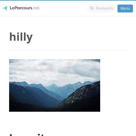
Menu
Skip
LeParcours.net
to
hilly
content