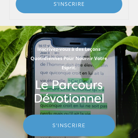
S'INSCRIRE
Inscrivez-vous à des Leçons
Quotidiennes Pour Nourrir Votre
Esprit.
Le Parcours
Dévotionnel
S'INSCRIRE