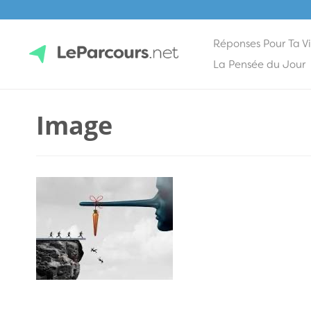
Réponses Pour Ta V
Skip
La Pensée du Jour
to
content
LeParcours.net
Image