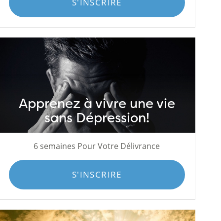
S'INSCRIRE
Apprenez à vivre une vie
sans Dépression!
6 semaines Pour Votre Délivrance
S'INSCRIRE