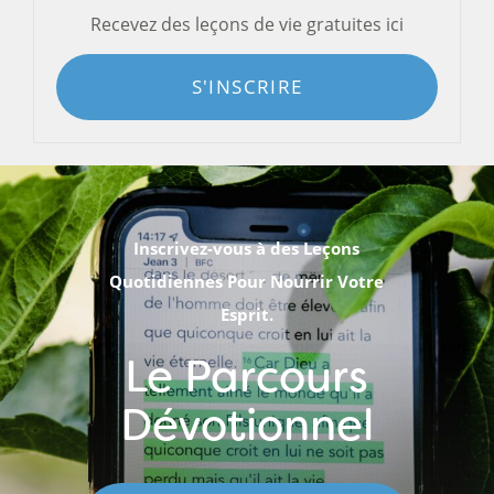
Recevez des leçons de vie gratuites ici
S'INSCRIRE
Inscrivez-vous à des Leçons
Quotidiennes Pour Nourrir Votre
Esprit.
Le Parcours
Dévotionnel