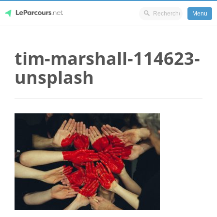
Menu
Skip
LeParcours.net
to
tim-marshall-114623-
content
unsplash