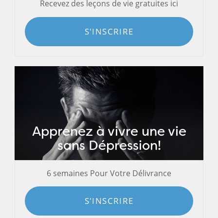
Recevez des leçons de vie gratuites ici
S'INSCRIRE
Apprenez à vivre une vie
sans Dépression!
6 semaines Pour Votre Délivrance
S'INSCRIRE