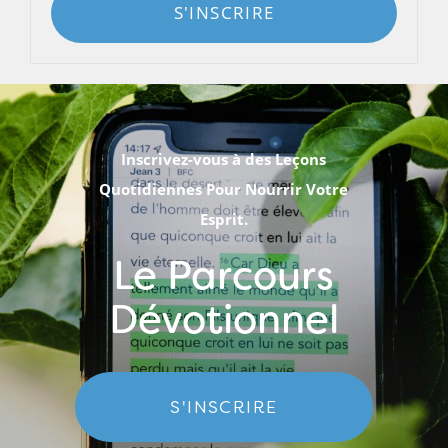
S'INSCRIRE
Inscrivez-vous à des Leçons
Quotidiennes Pour Nourrir Votre
Esprit.
Le Parcours
Dévotionnel
S'INSCRIRE