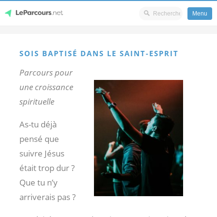
Menu
Skip
LeParcours.net
to
SOIS BAPTISÉ DANS LE SAINT-ESPRIT
content
Parcours pour
une croissance
spirituelle
As-tu déjà
pensé que
suivre Jésus
était trop dur ?
Que tu n’y
arriverais pas ?