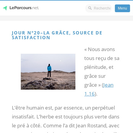
Menu
Skip
LeParcours.net
to
JOUR N°20–LA GRÂCE, SOURCE DE
content
SATISFACTION
« Nous avons
tous reçu de sa
plénitude, et
grâce sur
grâce » (
Jean
1.16
).
L’être humain est, par essence, un perpétuel
insatisfait. L’herbe est toujours plus verte dans
le pré à côté. Comme l’a dit Jean Rostand, avec