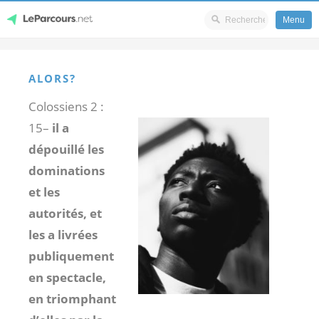
Menu
Skip
LeParcours.net
to
ALORS?
content
Colossiens 2 :
15
–
il a
dépouillé les
dominations
et les
autorités, et
les a livrées
publiquement
en spectacle,
en triomphant